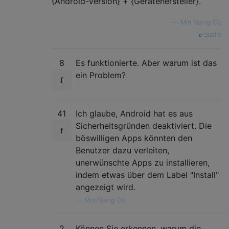
{Android-Version} + {Gerätehersteller}.
—
Min Naing Oo
quelle
8
Es funktionierte. Aber warum ist das
ein Problem?
41
Ich glaube, Android hat es aus
Sicherheitsgründen deaktiviert. Die
böswilligen Apps könnten den
Benutzer dazu verleiten,
unerwünschte Apps zu installieren,
indem etwas über dem Label "Install"
angezeigt wird.
—
Min Naing Oo
2
Können Sie erkennen, warum die