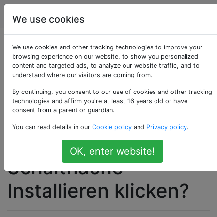
Android
Tags
Account
We use cookies
Warum kann ich beim
We use cookies and other tracking technologies to improve your
browsing experience on our website, to show you personalized
content and targeted ads, to analyze our website traffic, and to
Installieren von
understand where our visitors are coming from.
Anwendungen aus
By continuing, you consent to our use of cookies and other tracking
technologies and affirm you're at least 16 years old or have
consent from a parent or guardian.
unbekannten Quellen
You can read details in our
Cookie policy
and
Privacy policy
.
nicht auf die
OK, enter website!
Schaltfläche
Installieren klicken?