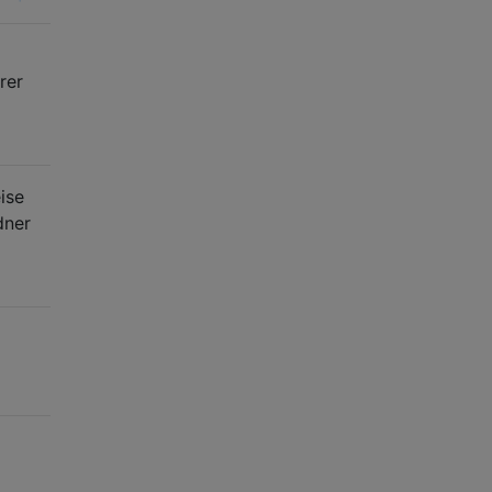
rer
ise
dner