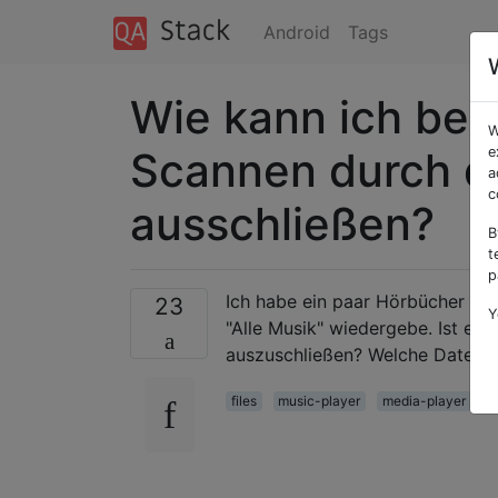
Android
Tags
Wie kann ich be
W
Scannen durch d
e
a
c
ausschließen?
B
t
p
Ich habe ein paar Hörbücher au
23
Y
"Alle Musik" wiedergebe. Ist es
auszuschließen? Welche Dateit
files
music-player
media-player