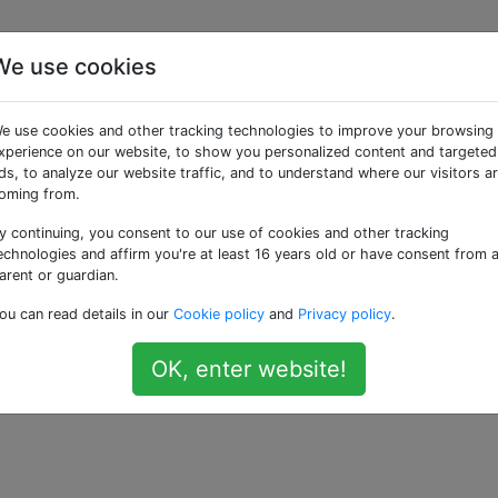
We use cookies
stimmte Ordner vom
e use cookies and other tracking technologies to improve your browsing
en Music Player
xperience on our website, to show you personalized content and targeted
ds, to analyze our website traffic, and to understand where our visitors a
oming from.
y continuing, you consent to our use of cookies and other tracking
echnologies and affirm you're at least 16 years old or have consent from 
arent or guardian.
f meinem Handy, aber ich möchte diese nicht hören, wenn i
ou can read details in our
Cookie policy
and
Privacy policy
.
 möglich, einige Ordner vom Hinzufügen zur Bibliothek
ypen werden automatisch hinzugefügt?
OK, enter website!