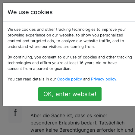
Android
Tags
Account
We use cookies
Warum benötigt
We use cookies and other tracking technologies to improve your
browsing experience on our website, to show you personalized
content and targeted ads, to analyze our website traffic, and to
Facebook Home
understand where our visitors are coming from.
keine Erlaubnis?
By continuing, you consent to our use of cookies and other tracking
technologies and affirm you're at least 16 years old or have
consent from a parent or guardian.
You can read details in our
Cookie policy
and
Privacy policy
.
Ich habe kürzlich Facebook Home auf
11
meinem HTC One X ausprobiert. Es war
OK, enter website!
scheiße! Also habe ich es nach ein paar
Stunden deinstalliert.
Aber die Sache ist, dass es keiner
besonderen Erlaubnis bedarf. Tatsächlich
waren keine Berechtigungen erforderlich und