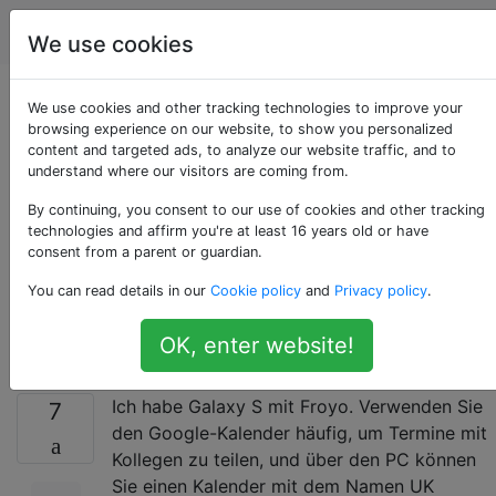
Android
Tags
Account
We use cookies
Wie kann man
We use cookies and other tracking technologies to improve your
browsing experience on our website, to show you personalized
content and targeted ads, to analyze our website traffic, and to
Feiertage über den
understand where our visitors are coming from.
Google-Kalender auf
By continuing, you consent to our use of cookies and other tracking
technologies and affirm you're at least 16 years old or have
consent from a parent or guardian.
dem Samsung Galaxy
You can read details in our
Cookie policy
and
Privacy policy
.
S anzeigen?
OK, enter website!
Ich habe Galaxy S mit Froyo. Verwenden Sie
7
den Google-Kalender häufig, um Termine mit
Kollegen zu teilen, und über den PC können
Sie einen Kalender mit dem Namen UK