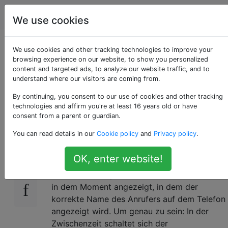
Android
Tags
Account
We use cookies
Der Name "Alicia
We use cookies and other tracking technologies to improve your
browsing experience on our website, to show you personalized
content and targeted ads, to analyze our website traffic, and to
Han" scheint zu
understand where our visitors are coming from.
rufen!
By continuing, you consent to our use of cookies and other tracking
technologies and affirm you're at least 16 years old or have
consent from a parent or guardian.
You can read details in our
Cookie policy
and
Privacy policy
.
Ich denke, es gibt einen Fehler in Android, bei
29
dem
Alicia Han
anscheinend anruft. Dies
OK, enter website!
passiert
manchmal,
wenn Sie auflegen oder
einen Anruf verpasst haben. Der Name wird
in dem Moment angezeigt, in dem der
korrekte Name des Anrufers auf dem Telefon
angezeigt wird. Um genau zu sein: In der
Zwischenzeit schaltet sich der