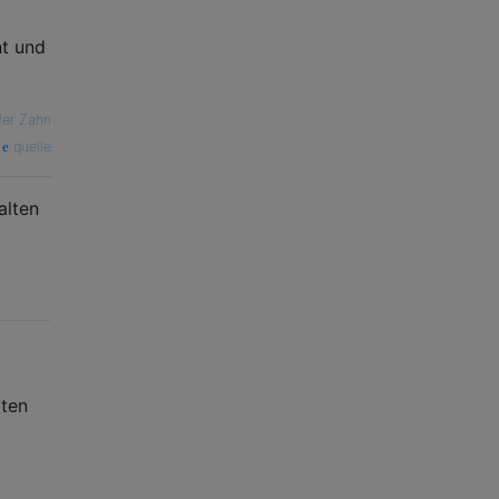
nt und
fer Zahn
quelle
alten
lten