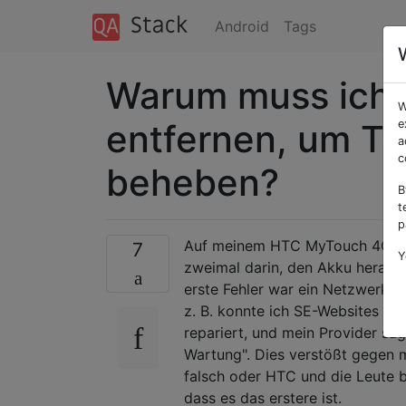
Android
Tags
Warum muss ich 
W
entfernen, um Te
e
a
c
beheben?
B
t
p
Auf meinem HTC MyTouch 4G (And
7
Y
zweimal darin, den Akku heraus
erste Fehler war ein Netzwerkver
z. B. konnte ich SE-Websites le
repariert, und mein Provider sag
Wartung". Dies verstößt gegen 
falsch oder HTC und die Leute b
dass es das erstere ist.