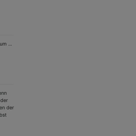
um ...
enn
 der
en der
bst