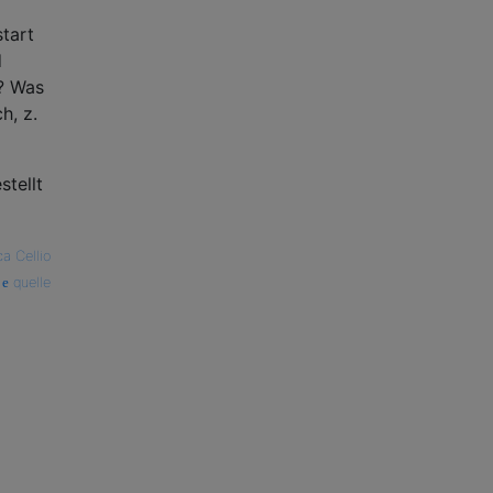
start
d
t? Was
h, z.
stellt
a Cellio
quelle