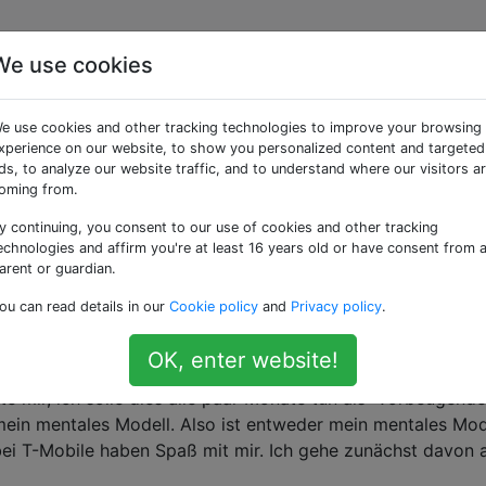
We use cookies
meinen Akku regelmäßi
e use cookies and other tracking technologies to improve your browsing
lefonprobleme zu
xperience on our website, to show you personalized content and targeted
ds, to analyze our website traffic, and to understand where our visitors a
oming from.
y continuing, you consent to our use of cookies and other tracking
echnologies and affirm you're at least 16 years old or have consent from 
arent or guardian.
roid 2.3.4) bestand die Diagnose für seltsame Fehler nu
ou can read details in our
Cookie policy
and
Privacy policy
.
zunehmen, eine Minute zu warten und ihn auszutauschen. (
lust; der zweite war, dass Websites nur teilweise funktionie
OK, enter website!
sen, mich aber nicht anmelden.) Beide Male wurde der Akku
te mir, ich solle dies alle paar Monate tun als "vorbeugende
mein mentales Modell. Also ist entweder mein mentales Mod
ei T-Mobile haben Spaß mit mir. Ich gehe zunächst davon 