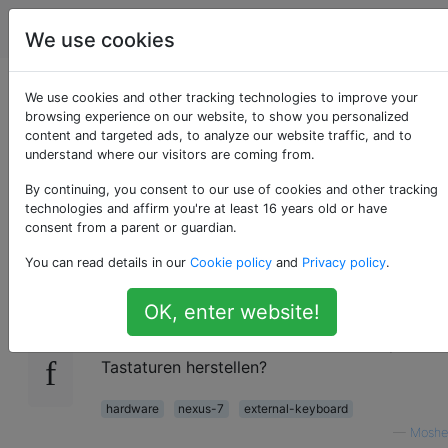
Android
Tags
Account
We use cookies
Unterstützt Google
We use cookies and other tracking technologies to improve your
browsing experience on our website, to show you personalized
content and targeted ads, to analyze our website traffic, and to
Nexus 7 externe
understand where our visitors are coming from.
Tastaturen?
By continuing, you consent to our use of cookies and other tracking
technologies and affirm you're at least 16 years old or have
consent from a parent or guardian.
You can read details in our
Cookie policy
and
Privacy policy
.
Kann ich mit einem Google Nexus 7 eine
8
externe Tastatur verwenden? Wird das Nexus
OK, enter website!
mit einer Apple Wireless-Tastatur gekoppelt?
Gibt es andere Unternehmen, die kompatible
Tastaturen herstellen?
hardware
nexus-7
external-keyboard
—
Moshe