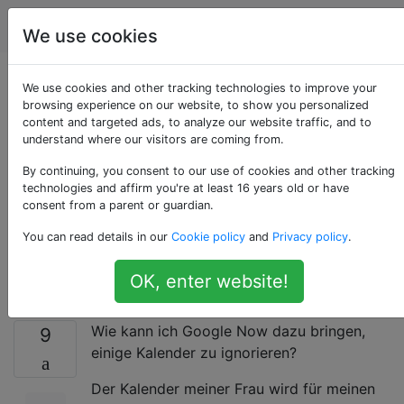
Android
Tags
Account
We use cookies
Wie kann ich Google
We use cookies and other tracking technologies to improve your
browsing experience on our website, to show you personalized
content and targeted ads, to analyze our website traffic, and to
Now dazu bringen,
understand where our visitors are coming from.
einige Kalender für
By continuing, you consent to our use of cookies and other tracking
technologies and affirm you're at least 16 years old or have
consent from a parent or guardian.
Terminerinnerungen
You can read details in our
Cookie policy
and
Privacy policy
.
zu ignorieren?
OK, enter website!
Wie kann ich Google Now dazu bringen,
9
einige Kalender zu ignorieren?
Der Kalender meiner Frau wird für meinen