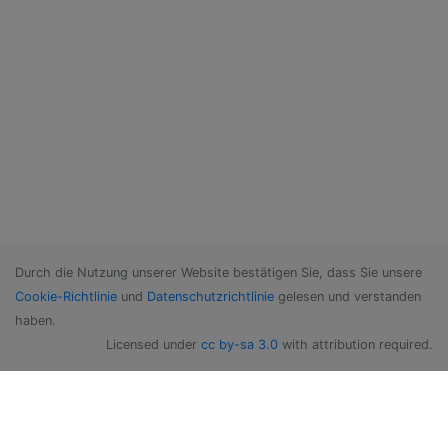
Durch die Nutzung unserer Website bestätigen Sie, dass Sie unsere
Cookie-Richtlinie
und
Datenschutzrichtlinie
gelesen und verstanden
haben.
Licensed under
cc by-sa 3.0
with attribution required.