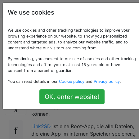
Android
Tags
Account
We use cookies
Funktioniert Titanium
We use cookies and other tracking technologies to improve your
browsing experience on our website, to show you personalized
content and targeted ads, to analyze our website traffic, and to
Backup mit dem
understand where our visitors are coming from.
System, das Link2SD
By continuing, you consent to our use of cookies and other tracking
technologies and affirm you're at least 16 years old or have
consent from a parent or guardian.
verwendet?
You can read details in our
Cookie policy
and
Privacy policy
.
OK, enter website!
Titanium Backup
ist eine Root-App, mit der
10
Sie Ihre Apps und alle ihre Daten
sichern
können.
Link2SD
ist eine Root-App, die alle Dateien,
die eine App im internen Speicher speichert,