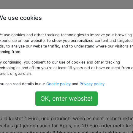
We use cookies
eld zurückbekommen,
e use cookies and other tracking technologies to improve your browsing
pflichtige App nicht m
xperience on our website, to show you personalized content and targeted
ds, to analyze our website traffic, and to understand where our visitors a
oming from.
y continuing, you consent to our use of cookies and other tracking
echnologies and affirm you're at least 16 years old or have consent from 
arent or guardian.
g es richtig!
nutzt den
Forvo-
Drittanbieter-Service. Ich ver
ou can read details in our
Cookie policy
and
Privacy policy
.
eise nicht mehr (zum Beispiel, wenn sich die API ändert od
n von Drittanbietern ändern).
OK, enter website!
aufte kostenpflichtige Apps lebenslang funktionieren?
iel kostet 1 Euro, und natürlich, wenn es nicht mehr funktio
iches gilt jedoch auch für Apps, die 20 Euro oder mehr kos
nn eine teure App nach 3 Monaten nicht mehr funktioniert. I