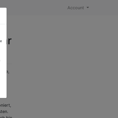
Account
ehr
re
a
mute,
er
niert,
ten.
ch bin