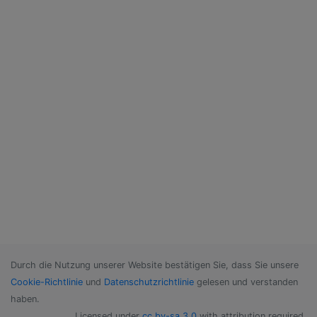
Durch die Nutzung unserer Website bestätigen Sie, dass Sie unsere
Cookie-Richtlinie
und
Datenschutzrichtlinie
gelesen und verstanden
haben.
Licensed under
cc by-sa 3.0
with attribution required.