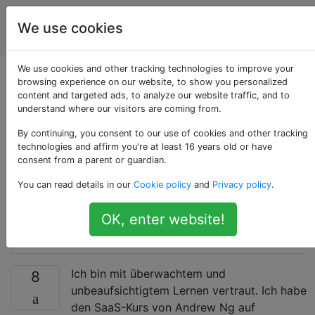
Künstliche
Tags
We use cookies
Account
Intelligenz
We use cookies and other tracking technologies to improve your
Was ist eine gute
browsing experience on our website, to show you personalized
content and targeted ads, to analyze our website traffic, and to
understand where our visitors are coming from.
Quelle, um sich mit
By continuing, you consent to our use of cookies and other tracking
dem verstärkten
technologies and affirm you're at least 16 years old or have
consent from a parent or guardian.
Lernen vertraut zu
You can read details in our
Cookie policy
and
Privacy policy
.
machen?
OK, enter website!
Ich bin mit überwachtem und
8
unbeaufsichtigtem Lernen vertraut. Ich habe
den SaaS-Kurs von Andrew Ng auf