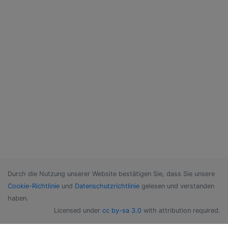
Durch die Nutzung unserer Website bestätigen Sie, dass Sie unsere
Cookie-Richtlinie
und
Datenschutzrichtlinie
gelesen und verstanden
haben.
Licensed under
cc by-sa 3.0
with attribution required.