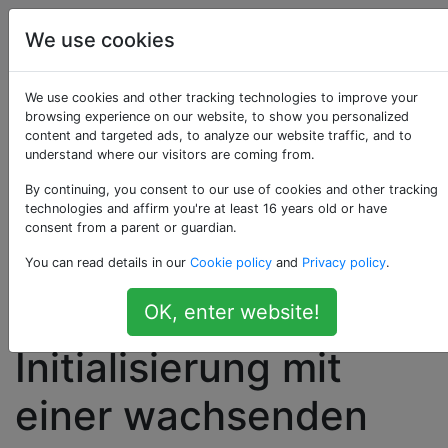
Künstliche
Tags
We use cookies
Account
Intelligenz
We use cookies and other tracking technologies to improve your
Warum wird ein
browsing experience on our website, to show you personalized
content and targeted ads, to analyze our website traffic, and to
understand where our visitors are coming from.
einschichtiges
By continuing, you consent to our use of cookies and other tracking
verstecktes
technologies and affirm you're at least 16 years old or have
consent from a parent or guardian.
Netzwerk gegenüber
You can read details in our
Cookie policy
and
Privacy policy
.
einer schlechten
OK, enter website!
Initialisierung mit
einer wachsenden