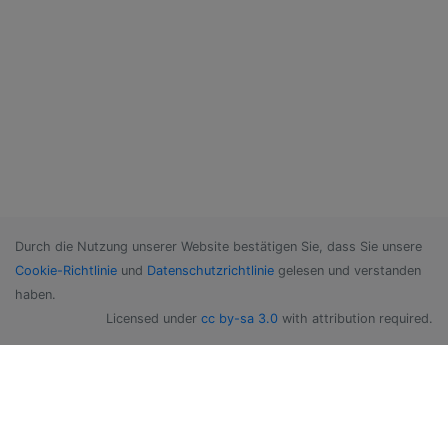
Durch die Nutzung unserer Website bestätigen Sie, dass Sie unsere
Cookie-Richtlinie
und
Datenschutzrichtlinie
gelesen und verstanden
haben.
Licensed under
cc by-sa 3.0
with attribution required.