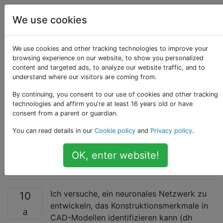
Künstliche
Tags
We use cookies
Account
Intelligenz
We use cookies and other tracking technologies to improve your
Verwenden eines
browsing experience on our website, to show you personalized
content and targeted ads, to analyze our website traffic, and to
understand where our visitors are coming from.
neuronalen
By continuing, you consent to our use of cookies and other tracking
Netzwerks zum
technologies and affirm you're at least 16 years old or have
consent from a parent or guardian.
Erkennen von
You can read details in our
Cookie policy
and
Privacy policy
.
Mustern in Matrizen
OK, enter website!
Ich versuche, ein neuronales Netzwerk zu
10
entwickeln, das Konstruktionsmerkmale in
CAD-Modellen identifizieren kann (dh