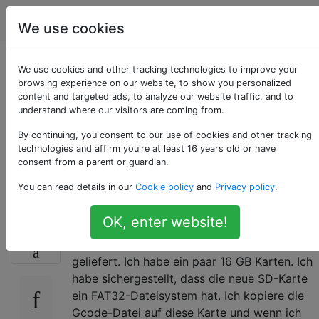
3d Drucken
Tags
Account
We use cookies
Was ist die größte
We use cookies and other tracking technologies to improve your
browsing experience on our website, to show you personalized
content and targeted ads, to analyze our website traffic, and to
microSD-Karte, die
understand where our visitors are coming from.
ein Monoprice Select
By continuing, you consent to our use of cookies and other tracking
technologies and affirm you're at least 16 years old or have
consent from a parent or guardian.
Mini lesen kann?
You can read details in our
Cookie policy
and
Privacy policy
.
OK, enter website!
Ich habe eine Monoprice Select Mini v2 und
7
sie wurde mit einer 256 MB SD-Karte
geliefert. Ich habe ein paar 16 GB Karten. Ich
habe sichergestellt, dass die neue SD-Karte
ein FAT32-Dateisystem hat. Ich kopiere die
Gcode-Datei auf diese Karte und wenn ich