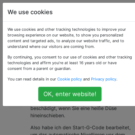
3d Drucken
Tags
Account
We use cookies
Gibt es einen G-Code
We use cookies and other tracking technologies to improve your
browsing experience on our website, to show you personalized
content and targeted ads, to analyze our website traffic, and to
zum Warten?
understand where our visitors are coming from.
By continuing, you consent to our use of cookies and other tracking
technologies and affirm you're at least 16 years old or have
Mein Drucker verfügt über eine automatische
20
consent from a parent or guardian.
Nivellierungsfunktion, bei der die Bauplatte
You can read details in our
Cookie policy
and
Privacy policy
.
mit der Düsenspitze berührt wird.
OK, enter website!
Ich habe angefangen, eine BuildTak-
Oberfläche zu verwenden, und BuildTak wird
beschädigt, wenn Sie eine heiße Düse
hineinschieben.
Also habe ich den Start-G-Code bearbeitet,
um das automatische Nivellieren vor dem