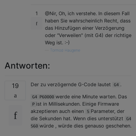
1
@Nir, Oh, ich verstehe. In diesem Fall
haben Sie wahrscheinlich Recht, dass
das Hinzufügen einer Verzögerung
oder "Verweilen" (mit G4) der richtige
Weg ist. :-)
—
Tormod Haugene
Antworten:
Der zu verzögernde G-Code lautet
.
19
G4
werde eine Minute warten. Das
G4 P60000
ist in Millisekunden. Einige Firmware
P
akzeptieren auch einen
Parameter, der
S
die Sekunden hat. Wenn dies unterstützt
G4
würde , würde dies genauso geschehen.
S60