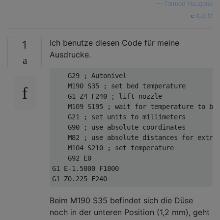
—
Tormod Haugene
quelle
Ich benutze diesen Code für meine
1
Ausdrucke.
    G29 ; Autonivel

    M190 S35 ; set bed temperature

    G1 Z4 F240 ; lift nozzle

    M109 S195 ; wait for temperature to be 
    G21 ; set units to millimeters

    G90 ; use absolute coordinates

    M82 ; use absolute distances for extrus
    M104 S210 ; set temperature

    G92 E0

G1 E-1.5000 F1800

Beim M190 S35 befindet sich die Düse
noch in der unteren Position (1,2 mm), geht