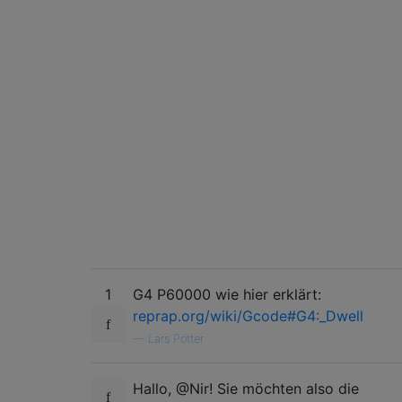
1
G4 P60000 wie hier erklärt:
reprap.org/wiki/Gcode#G4:_Dwell
—
Lars Pötter
Hallo, @Nir! Sie möchten also die